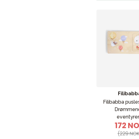
Filibabb
Filibabba pusle
Drømmen
eventyre
172 N
(229 NOK