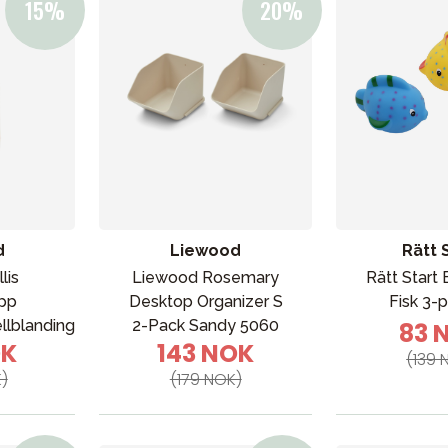
VÅRT SORTIMENT
d
Liewood
Rätt 
lis
Liewood Rosemary
Rätt Start
pp
Desktop Organizer S
Fisk 3-
Mamma & Pappa
llblanding
2-Pack Sandy 5060
83 
Møbler & seng
OK
143 NOK
(139 
Tilbehør
)
(179 NOK)
Reservedeler