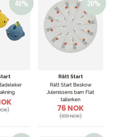
Start
Rätt Start
 Badeleker
Rätt Start Beskow
pakning
Julenissens barn Flat
Kampanjer
tallerken
NOK
Tips om gaver
76 NOK
NOK)
Våre favoritter
(109 NOK)
Varemerker