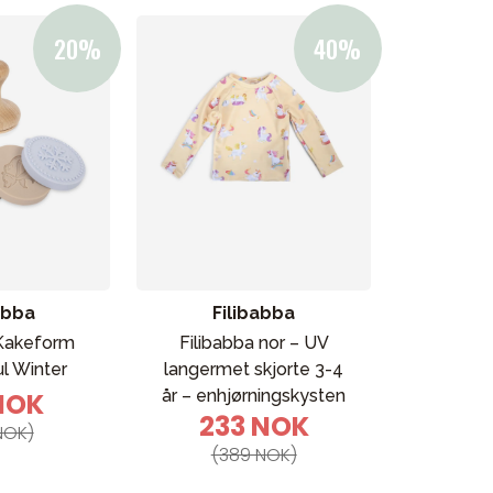
abba
Filibabba
 Kakeform
Filibabba nor – UV
l Winter
langermet skjorte 3-4
år – enhjørningskysten
 NOK
233 NOK
NOK)
(389 NOK)