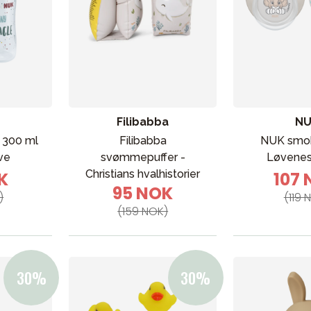
Filibabba
N
 300 ml
Filibabba
NUK smo
ve
svømmepuffer -
Løvenes
Christians hvalhistorier
K
107
95 NOK
)
(119 
(159 NOK)