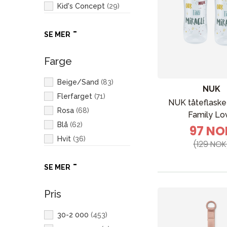
Kid's Concept
(
29
)
Elodie
(
23
)
SE MER
JaBaDaBaDo
(
23
)
Baby Einstein
(
10
)
Farge
Maxi-Cosi
(
8
)
Sebra
(
7
)
Beige/Sand
(
83
)
NUK
Ergobaby
(
6
)
Flerfarget
(
71
)
NUK tåteflaske
Nattou
(
6
)
Rosa
(
68
)
Family Lo
Axkid
(
5
)
Blå
(
62
)
97 NO
Fresh Kid
(
5
)
Hvit
(
36
)
(129 NOK
AeroSleep
(
4
)
Grå
(
29
)
NUK
(
4
)
SE MER
Grønn
(
27
)
Zazu
(
4
)
Brun
(
13
)
AeroMoov
(
3
)
Pris
Gul
(
12
)
Cybex
(
3
)
Svart
(
12
)
30-2 000
(
453
)
Everyday Baby
(
3
)
Oransje
(
9
)