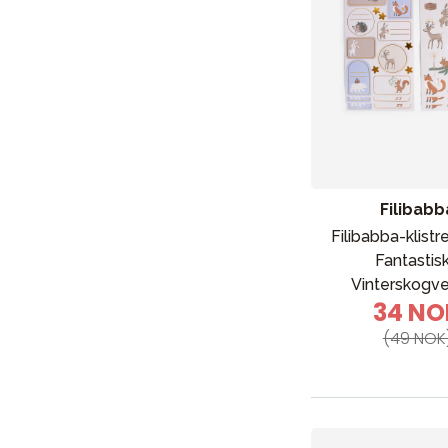
Rubens Barn
(
1
)
Safety 1st
(
1
)
Scandinavian baby
(
1
)
Skiphop
(
1
)
Tiny Tot
(
1
)
Filibabb
Filibabba-klist
Fantastis
Vinterskogv
34 NO
(49 NOK