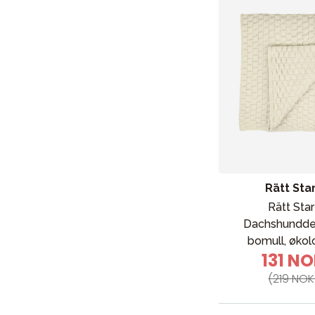
Barn og baby
Leker og spill
Sol og b
Rätt Sta
Rätt Star
Dachshundde
bomull, økol
131 N
(219 NOK