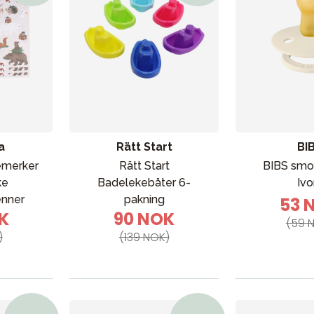
a
Rätt Start
BI
remerker
Rätt Start
BIBS smo
ke
Badelekebåter 6-
Ivo
enner
pakning
53 
K
90 NOK
(59 
)
(139 NOK)