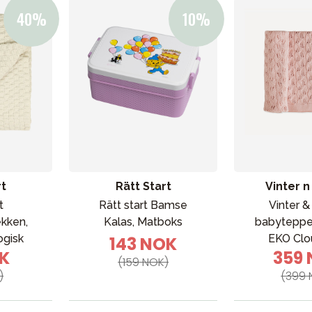
ading
Outlet
Veiledning
Kontakt oss på
But
rt
Rätt Start
Vinter 
t
Rätt start Bamse
Vinter 
kken,
Kalas, Matboks
babytepp
ogisk
EKO Clo
143 NOK
OK
359
(159 NOK)
)
(399 