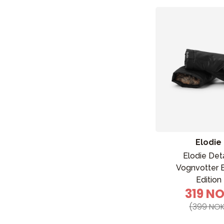
Elodie
Elodie Deta
Vognvotter 
Edition
319 N
(399 NOK