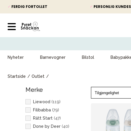
✓
FERDIG FORTOLLET
✓
PERSONLIG KUNDES
Nyheter
Barnevogner
Bilstol
Babypakk
Startside
Outlet
Merke
Liewood
(
119
)
Filibabba
(
79
)
Rätt Start
(
47
)
Done by Deer
(
40
)