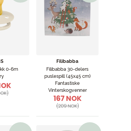
BS
Filibabba
kk 0-6m
Filibabba 30-delers
ry
puslespill (45x45 cm)
Fantastiske
NOK
Vinterskogvenner
NOK)
167 NOK
(209 NOK)