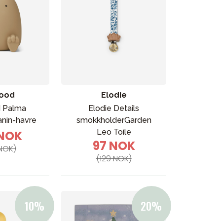
ood
Elodie
 Palma
Elodie Details
anin-havre
smokkholderGarden
Leo Toile
 NOK
97 NOK
NOK)
(129 NOK)