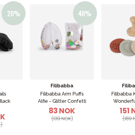
Filibabba
Filib
ils
Filibabba Arm Puffs
Filibabba
Black
Alfie - Glitter Confetti
Wonderfu
83 NOK
151
OK
(139 NOK)
(189 
)