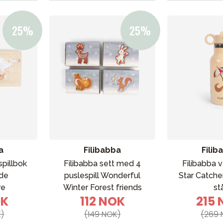
a
Filibabba
Filib
spillbok
Filibabba sett med 4
Filibabba 
de
puslespill Wonderful
Star Catchers
re
Winter Forest friends
st
OK
112 NOK
215
)
(149 NOK)
(269 