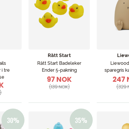
Rätt Start
Liew
ils
Rätt Start Badeleker
Liewood
i tre
Ender 5-pakning
sparegris k
se
97 NOK
247
K
(139 NOK)
(329 
)