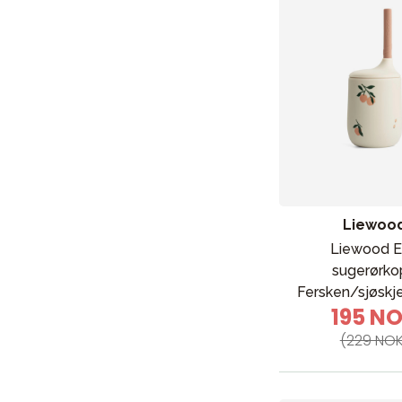
Liewoo
Liewood El
sugerørko
Nyheter
Fersken/sjøskje
Barnevogner
195 N
Bilstol
(229 NOK
Babypakke