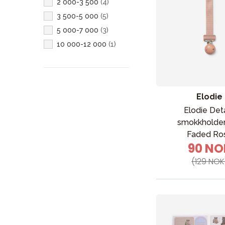
2 000-3 500
(
4
)
Teddykompaniet
(
3
)
Rød
(
4
)
3 500-5 000
(
5
)
Bumbo
(
2
)
Transparent
(
3
)
5 000-7 000
(
3
)
Joie
(
2
)
Lilla
(
2
)
10 000-12 000
(
1
)
MAM
(
2
)
Mint
(
1
)
Micki Leksaker
(
2
)
NG Baby
(
2
)
Vinter n Bloom
(
2
)
Elodie
BabyBjörn
(
1
)
Elodie Deta
Bebe confort
(
1
)
smokkholder 
BIBS
(
1
)
Faded Ro
90 NO
Britax
(
1
)
(129 NOK
Easygrow
(
1
)
Konges Sløjd
(
1
)
Livly
(
1
)
Magic
(
1
)
Nuna
(
1
)