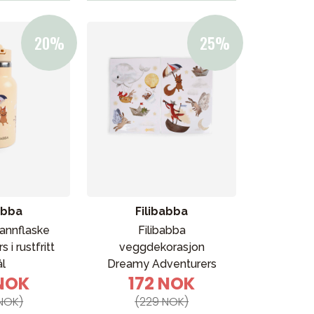
abba
Filibabba
vannflaske
Filibabba
 i rustfritt
veggdekorasjon
ål
Dreamy Adventurers
 NOK
172 NOK
NOK)
(229 NOK)