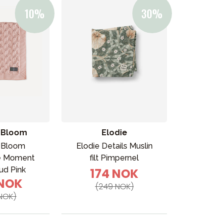
ikken vår
n Bloom
Elodie
& Bloom
Elodie Details Muslin
e Moment
filt Pimpernel
ud Pink
174 NOK
 NOK
(249 NOK)
NOK)