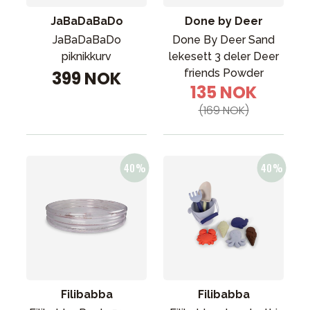
JaBaDaBaDo
Done by Deer
JaBaDaBaDo
Done By Deer Sand
piknikkurv
lekesett 3 deler Deer
friends Powder
399 NOK
135 NOK
(169 NOK)
Filibabba
Filibabba