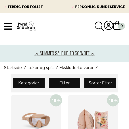
✓
FERDIG FORTOLLET
✓
PERSONLIG KUNDESERVICE
VÅRT SORTIMENT
Nyheter
☼ SUMMER SALE UP TO 50% OFF ☼
Barnevogner
Bilstol
Startside
Leker og spill
Ekskluderte varer
Babypakke
Kategorier
Filter
Sorter Etter
Barn og baby
Leker og spill
Mamma & Pappa
Møbler & seng