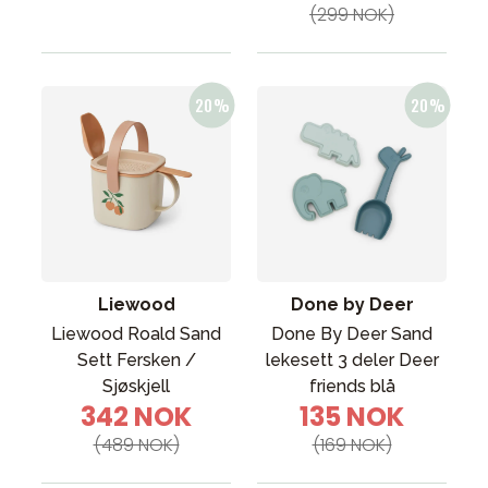
(299 NOK)
Liewood
Done by Deer
Liewood Roald Sand
Done By Deer Sand
Sett Fersken /
lekesett 3 deler Deer
Sjøskjell
friends blå
342 NOK
135 NOK
(489 NOK)
(169 NOK)