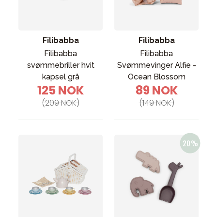
Tilbehør
Reservedeler
Kampanjer
Filibabba
Filibabba
Tips om gaver
Filibabba
Filibabba
svømmebriller hvit
Svømmevinger Alfie -
Våre favoritter
kapsel grå
Ocean Blossom
125 NOK
89 NOK
Varemerker
(209 NOK)
(149 NOK)
Sol og bading
Outlet
Veiledning
Kontakt oss på
Butikken vår