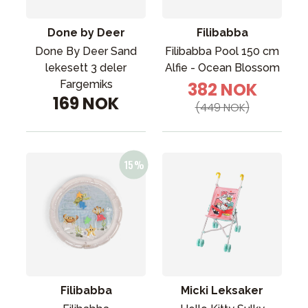
Done by Deer
Filibabba
Done By Deer Sand
Filibabba Pool 150 cm
lekesett 3 deler
Alfie - Ocean Blossom
Fargemiks
382 NOK
169 NOK
(449 NOK)
Filibabba
Micki Leksaker