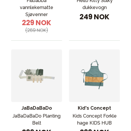
Filibabba
Hello Kitty Sulky
vannlekematte
dukkevogn
Sjøvenner
249 NOK
229 NOK
(269 NOK)
JaBaDaBaDo
Kid's Concept
JaBaDaBaDo Planting
Kids Concept Forkle
Belt
hage KIDS HUB