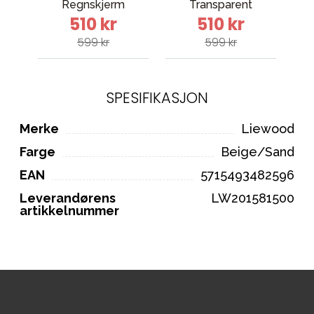
Regnskjerm
Transparent
510 kr
510 kr
599 kr
599 kr
SPESIFIKASJON
Merke
Liewood
Farge
Beige/Sand
EAN
5715493482596
Leverandørens
LW201581500
artikkelnummer