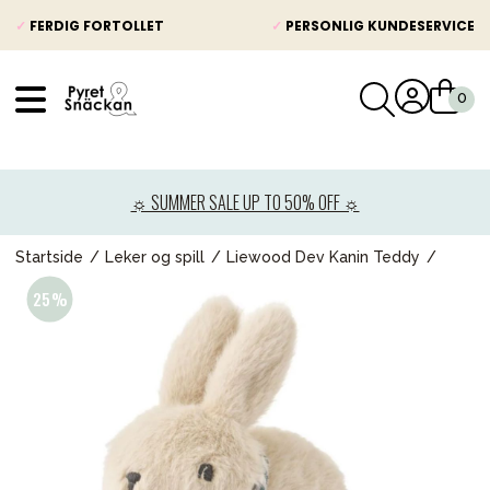
✓
FERDIG FORTOLLET
✓
PERSONLIG KUNDESERVICE
VÅRT SORTIMENT
Nyheter
☼ SUMMER SALE UP TO 50% OFF ☼
Barnevogner
Bilstol
Startside
Leker og spill
Liewood Dev Kanin Teddy
Babypakke
Barn og baby
Leker og spill
Mamma & Pappa
Møbler & seng