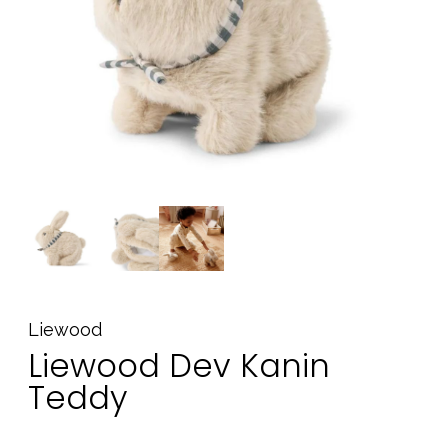
Tilbehør
Reservedeler
Kampanjer
Tips om gaver
Våre favoritter
Varemerker
Sol og bading
Outlet
Veiledning
Liewood
Kontakt oss på
Butikken vår
Liewood Dev Kanin
Teddy