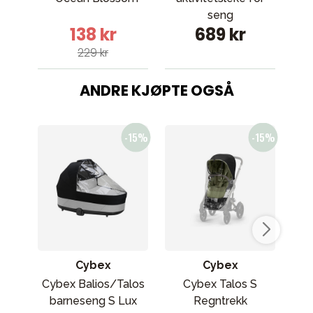
seng
138 kr
689 kr
229 kr
ANDRE KJØPTE OGSÅ
Cybex
Cybex
Cybex Balios/Talos
Cybex Talos S
barneseng S Lux
Regntrekk
Se