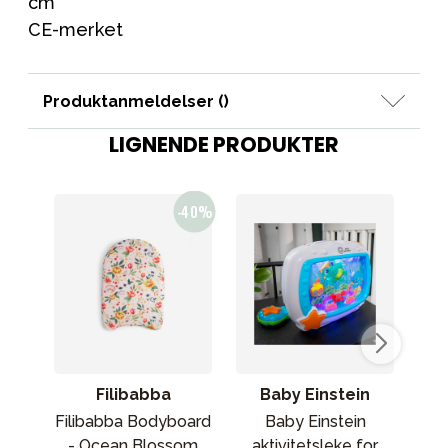
cm
CE-merket
Produktanmeldelser (
)
LIGNENDE PRODUKTER
Filibabba
Baby Einstein
Filibabba Bodyboard
Baby Einstein
JaB
- Ocean Blossom
aktivitetsleke for