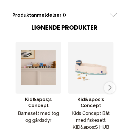
Produktanmeldelser (
)
LIGNENDE PRODUKTER
Kid&apos;s
Kid&apos;s
Sca
Concept
Concept
Sc
Barnesett med tog
Kids Concept Båt
lek
og gårdsdyr
med fiskesett
KID&apos;S HUB