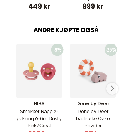
449 kr
999 kr
ANDRE KJØPTE OGSÅ
BIBS
Done by Deer
Smekker Napp 2-
Done by Deer
Cyb
pakning 0-6m Dusty
badeleke Ozzo
b
Pink/Coral
Powder