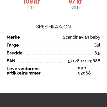
108 kr
97 kr
119 kr
129 kr
SPESIFIKASJON
Merke
Scandinavian baby
Farge
Gul
Bredde
8,5
EAN
5712804029686
Leverandørens
SBP-
artikkelnummer
02968