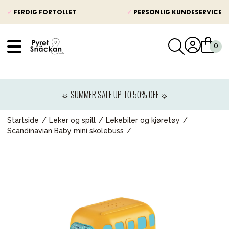
✓
FERDIG FORTOLLET
✓
PERSONLIG KUNDESERVICE
VÅRT SORTIMENT
Nyheter
☼ SUMMER SALE UP TO 50% OFF ☼
Barnevogner
Bilstol
Startside
Leker og spill
Lekebiler og kjøretøy
Scandinavian Baby mini skolebuss
Babypakke
Barn og baby
Leker og spill
Mamma & Pappa
Møbler & seng