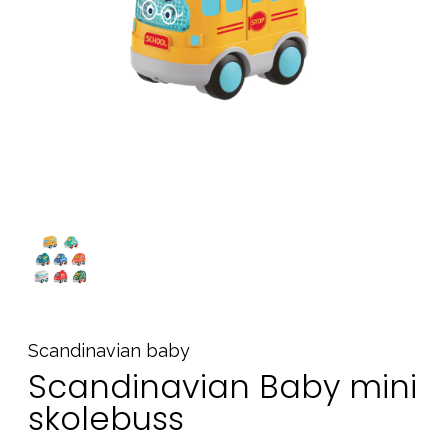
Tilbehør
Reservedeler
Kampanjer
Tips om gaver
Våre favoritter
Varemerker
Sol og bading
Outlet
Veiledning
Kontakt oss på
Butikken vår
Scandinavian baby
Scandinavian Baby mini
skolebuss