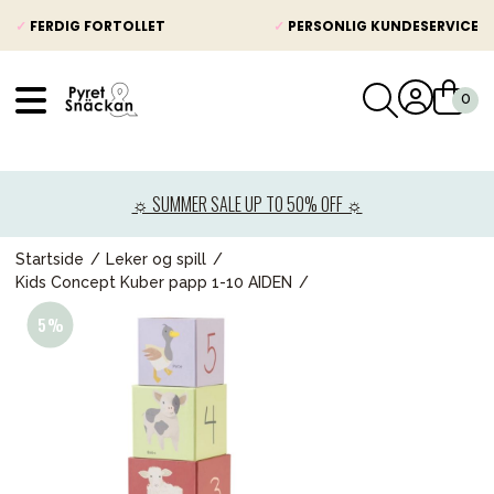
✓
FERDIG FORTOLLET
✓
PERSONLIG KUNDESERVICE
VÅRT SORTIMENT
Nyheter
☼ SUMMER SALE UP TO 50% OFF ☼
Barnevogner
Bilstol
Startside
Leker og spill
Kids Concept Kuber papp 1-10 AIDEN
Babypakke
Barn og baby
Leker og spill
Mamma & Pappa
Møbler & seng