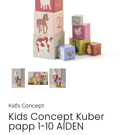
Tilbehør
Reservedeler
Kampanjer
Tips om gaver
Våre favoritter
Varemerker
Sol og bading
Outlet
Veiledning
Kontakt oss på
Butikken vår
Kid's Concept
Kids Concept Kuber
papp 1-10 AIDEN