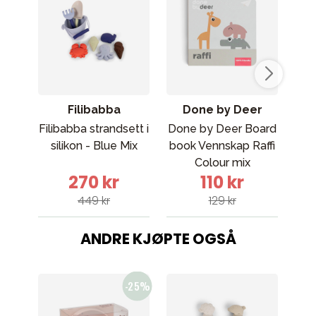
Filibabba
Done by Deer
Filibabba strandsett i
Done by Deer Board
silikon - Blue Mix
book Vennskap Raffi
Colour mix
hå
270 kr
110 kr
449 kr
129 kr
ANDRE KJØPTE OGSÅ