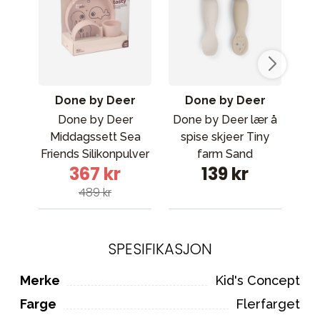
Done by Deer
Done by Deer
Done by Deer
Done by Deer lær å
Li
Middagssett Sea
spise skjeer Tiny
Friends Silikonpulver
farm Sand
367 kr
139 kr
489 kr
SPESIFIKASJON
Merke
Kid's Concept
Farge
Flerfarget