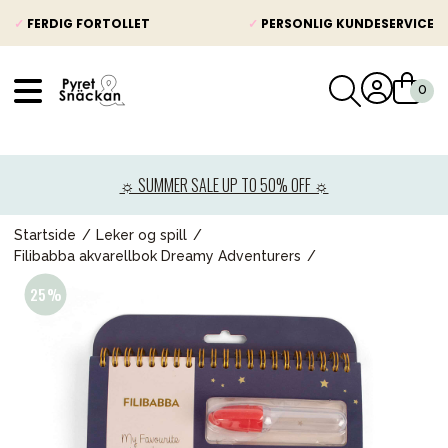
✓
FERDIG FORTOLLET
✓
PERSONLIG KUNDESERVICE
VÅRT SORTIMENT
Nyheter
☼ SUMMER SALE UP TO 50% OFF ☼
Barnevogner
Bilstol
Startside
Leker og spill
Filibabba akvarellbok Dreamy Adventurers
Babypakke
Barn og baby
Leker og spill
Mamma & Pappa
Møbler & seng