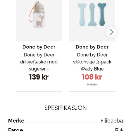
Done by Deer
Done by Deer
Done by Deer
Done by Deer
drikkeflaske med
silikonskje 3-pack
van
sugerør -
Wally Blue
P
139 kr
108 kr
Celebration Sand
119 kr
SPESIFIKASJON
Merke
Filibabba
Farge
Blå