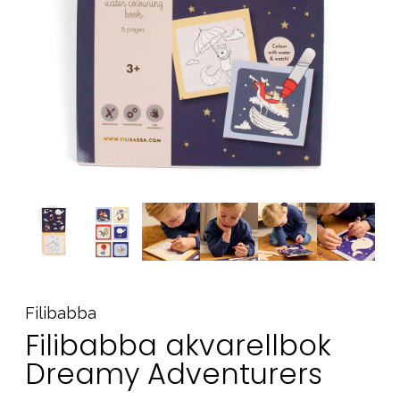
Tilbehør
Reservedeler
Kampanjer
Tips om gaver
Våre favoritter
Varemerker
Sol og bading
Outlet
Veiledning
Kontakt oss på
Butikken vår
Filibabba
Filibabba akvarellbok
Dreamy Adventurers