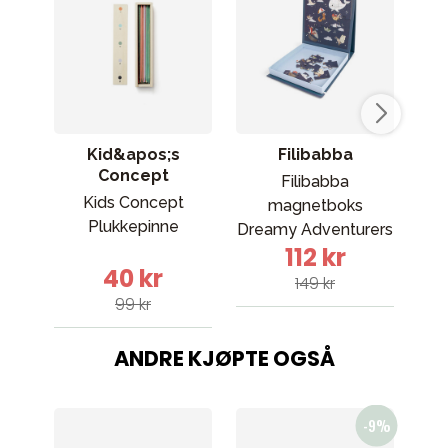
Kid&apos;s
Filibabba
Concept
Filibabba
Don
Kids Concept
magnetboks
sta
Plukkepinne
Dreamy Adventurers
E
112 kr
40 kr
149 kr
99 kr
ANDRE KJØPTE OGSÅ