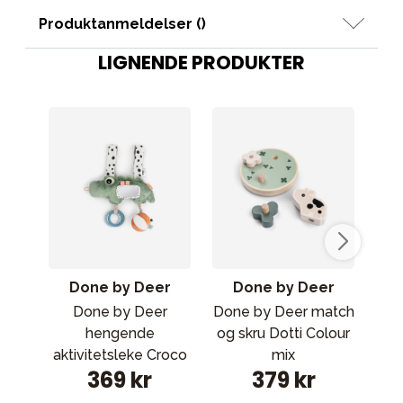
Produktanmeldelser (
)
LIGNENDE PRODUKTER
Done by Deer
Done by Deer
Done by Deer
Done by Deer match
JaB
hengende
og skru Dotti Colour
aktivitetsleke Croco
mix
369 kr
379 kr
Green