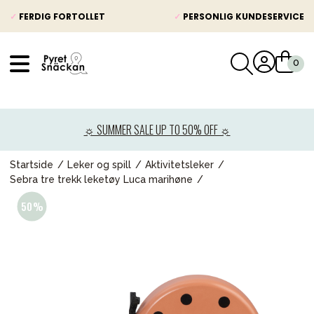
✓
FERDIG FORTOLLET
✓
PERSONLIG KUNDESERVICE
VÅRT SORTIMENT
Nyheter
☼ SUMMER SALE UP TO 50% OFF ☼
Barnevogner
Bilstol
Startside
Leker og spill
Aktivitetsleker
Sebra tre trekk leketøy Luca marihøne
Babypakke
Barn og baby
Leker og spill
Mamma & Pappa
Møbler & seng