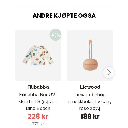
ANDRE KJØPTE OGSÅ
Filibabba
Liewood
Filibabba Nor UV-
Liewood Philip
Cyb
skjorte LS 3-4 år -
smokkboks Tuscany
b
Dino Beach
rose 2074
228 kr
189 kr
379 kr