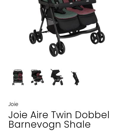
Tilbehør
Reservedeler
Kampanjer
Tips om gaver
Våre favoritter
Varemerker
Sol og bading
Outlet
Veiledning
Kontakt oss på
Butikken vår
Joie
Joie Aire Twin Dobbel
Barnevogn Shale