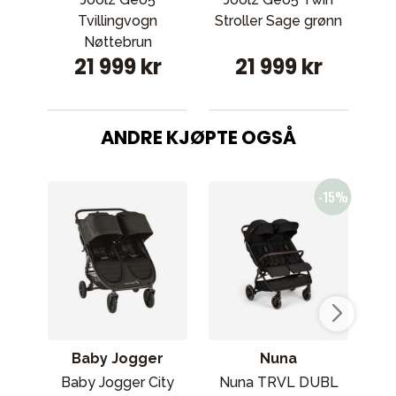
Tvillingvogn
Stroller Sage grønn
Nøttebrun
21 999 kr
21 999 kr
ANDRE KJØPTE OGSÅ
Baby Jogger
Nuna
Baby Jogger City
Nuna TRVL DUBL
Bab