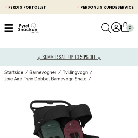
✓
FERDIG FORTOLLET
✓
PERSONLIG KUNDESERVICE
VÅRT SORTIMENT
Nyheter
☼ SUMMER SALE UP TO 50% OFF ☼
Barnevogner
Bilstol
Startside
Barnevogner
Tvillingvogn
Joie Aire Twin Dobbel Barnevogn Shale
Babypakke
Barn og baby
Leker og spill
Mamma & Pappa
Møbler & seng