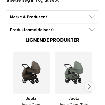
å sette seg inn og ut selv.
Merke & Produsent
Produktanmeldelser (
)
LIGNENDE PRODUKTER
Joolz
Joolz
Joolz Geo5
Joolz Geo5 Twin
J