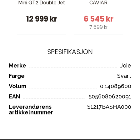
Mini GT2 Double Jet
CAVIAR
me
12 999 kr
6 545 kr
7 699 kr
SPESIFIKASJON
Merke
Joie
Farge
Svart
Volum
0,14089600
EAN
5056080620091
Leverandørens
S1217BASHA000
artikkelnummer