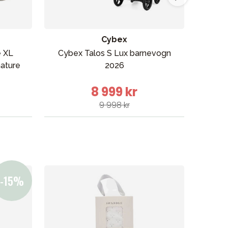
Cybex
e XL
Cybex Talos S Lux barnevogn
nature
2026
b
8 999 kr
9 998 kr