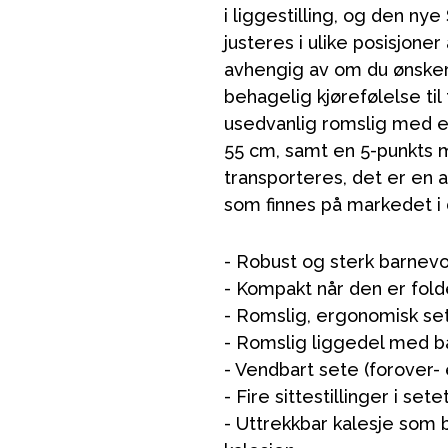
i liggestilling, og den n
justeres i ulike posisjoner
avhengig av om du ønsker m
behagelig kjørefølelse ti
usedvanlig romslig med 
55 cm, samt en 5-punkts 
transporteres, det er en
som finnes på markedet i 
- Robust og sterk barnev
- Kompakt når den er fo
- Romslig, ergonomisk se
- Romslig liggedel med b
- Vendbart sete (forover-
- Fire sittestillinger i se
- Uttrekkbar kalesje som b