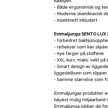
kalesjen.
- Både ergonomisk og tel
- Moderne skandinavisk d
- Insektnett inkludert
Emmaljunga SENTO LUX 2
- forbedret bakhjulsopphe
- reflekser som kan skjul
- nye farger på stoffene
VÅRT SORTIMENT
- XXL-kurv, maks. vekt på 
- Smart design av liggede
liggedelbunn som slipper
Mamma & Pappa
- Samme størrelse som f
Møbler & seng
Tilbehør
Emmaljungas produkter er
Reservedeler
høyest mulig miljøarbeid n
Emmaljunga jobber de for 