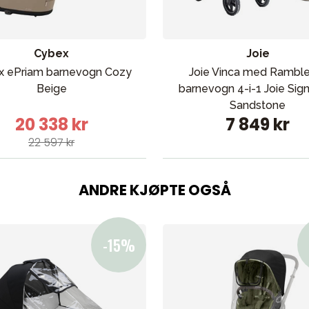
Cybex
Joie
x ePriam barnevogn Cozy
Joie Vinca med Rambl
Beige
barnevogn 4-i-1 Joie Sig
Sandstone
20 338 kr
7 849 kr
22 597 kr
ANDRE KJØPTE OGSÅ