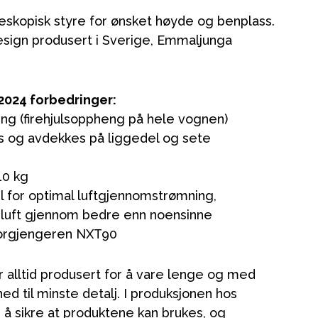
eskopisk styre for ønsket høyde og benplass.
esign produsert i Sverige, Emmaljunga
024 forbedringer:
ng (firehjulsoppheng på hele vognen)
es og avdekkes på liggedel og sete
10 kg
l for optimal luftgjennomstrømning,
 luft gjennom bedre enn noensinne
Kampanjer
orgjengeren NXT90
Tips om gaver
Våre favoritter
 alltid produsert for å vare lenge og med
Varemerker
ed til minste detalj. I produksjonen hos
å sikre at produktene kan brukes, og