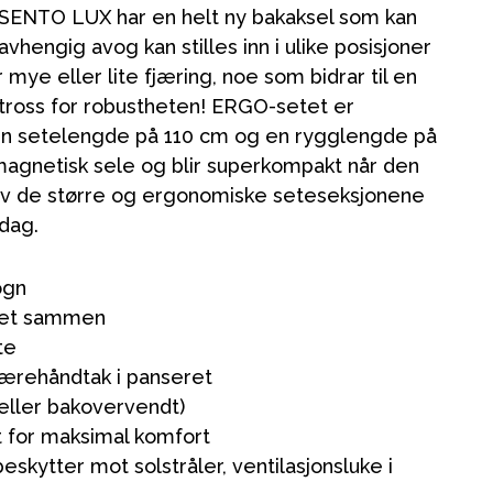
ye SENTO LUX har en helt ny bakaksel som kan
 avhengig avog kan stilles inn i ulike posisjoner
ye eller lite fjæring, noe som bidrar til en
l tross for robustheten! ERGO-setet er
en setelengde på 110 cm og en rygglengde på
magnetisk sele og blir superkompakt når den
 av de større og ergonomiske seteseksjonene
dag.
ogn
ldet sammen
te
ærehåndtak i panseret
 eller bakovervendt)
tet for maksimal komfort
eskytter mot solstråler, ventilasjonsluke i