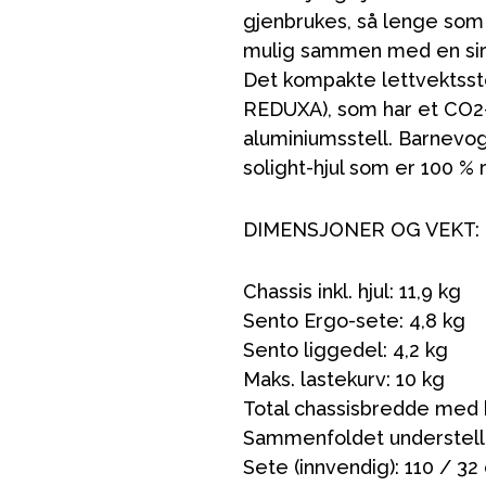
gjenbrukes, så lenge som 
mulig sammen med en sir
Det kompakte lettvektsst
REDUXA), som har et CO2-
aluminiumsstell. Barnevog
solight-hjul som er 100 % 
ading
Outlet
Veiledning
Kontakt oss på
But
DIMENSJONER OG VEKT:
Chassis inkl. hjul: 11,9 kg
Sento Ergo-sete: 4,8 kg
Sento liggedel: 4,2 kg
Maks. lastekurv: 10 kg
Total chassisbredde med h
Sammenfoldet understell 
Sete (innvendig): 110 / 32