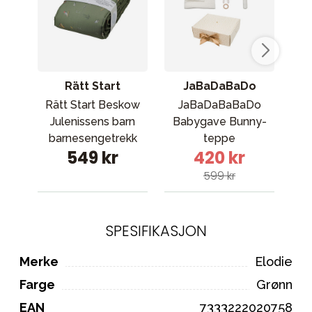
Rätt Start
JaBaDaBaDo
Rätt Start Beskow
JaBaDaBaBaDo
Julenissens barn
Babygave Bunny-
bl
barnesengetrekk
teppe
549 kr
420 kr
grønn
599 kr
SPESIFIKASJON
Merke
Elodie
Farge
Grønn
EAN
7333222020758