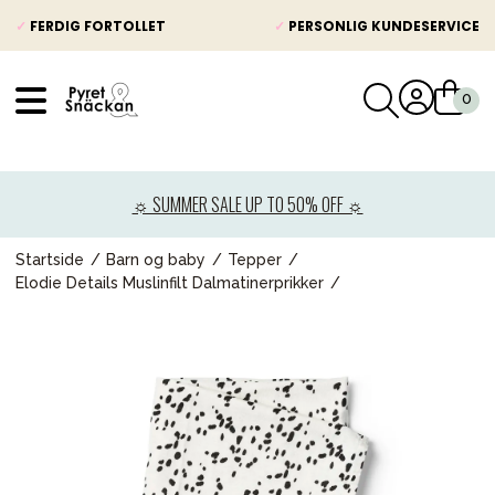
✓
FERDIG FORTOLLET
✓
PERSONLIG KUNDESERVICE
VÅRT SORTIMENT
Nyheter
☼ SUMMER SALE UP TO 50% OFF ☼
Barnevogner
Bilstol
Startside
Barn og baby
Tepper
Elodie Details Muslinfilt Dalmatinerprikker
Babypakke
Barn og baby
Leker og spill
Mamma & Pappa
Møbler & seng