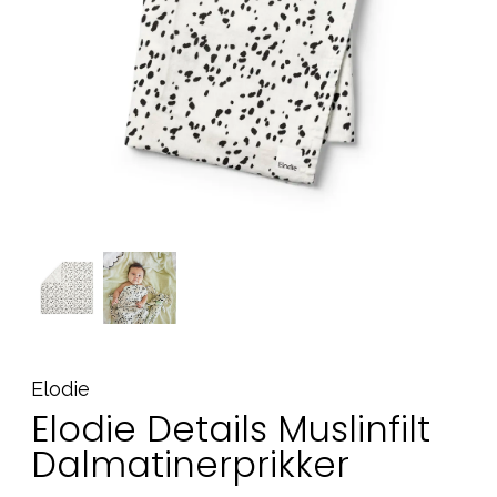
Tilbehør
Reservedeler
Kampanjer
Tips om gaver
Våre favoritter
Varemerker
Sol og bading
Outlet
Veiledning
Kontakt oss på
Butikken vår
Elodie
Elodie Details Muslinfilt
Dalmatinerprikker