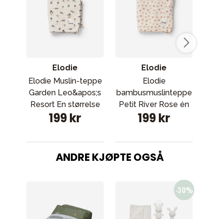
Elodie
Elodie
Elodie Muslin-teppe
Elodie
Garden Leo&apos;s
bambusmuslinteppe
Str
Resort En størrelse
Petit River Rose én
199 kr
199 kr
størrelse
ANDRE KJØPTE OGSÅ