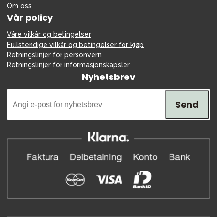
Om oss
Vår policy
Våre vilkår og betingelser
Fullstendige vilkår og betingelser for kjøp
Retningslinjer for personvern
Retningslinjer for informasjonskapsler
Nyhetsbrev
Send