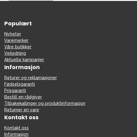
Tilbehør
Reservedeler
Populært
Kampanjer
Tips om gaver
Nyheter
Varemerker
Våre favoritter
Våre butikker
Veiledning
Varemerker
Aktuelle kampanjer
Informasjon
Returer og reklamasjoner
Fødselsgaranti
Sol og bading
Outlet
Veiledning
Prisgaranti
Bestill en rådgiver
Kontakt oss på
Butikken vår
Tilbakekallinger og produktinformasjon
Returner en vare
Kontakt oss
Kontakt oss
Informasjon