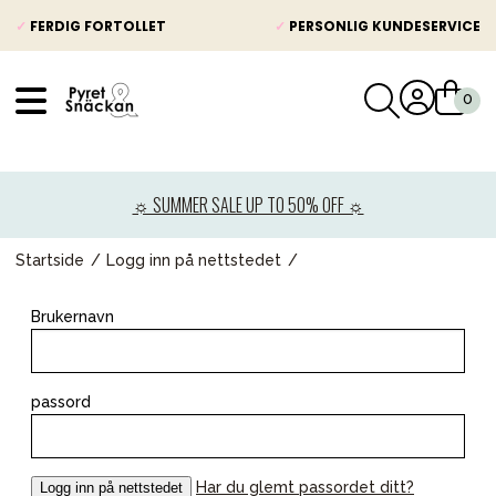
✓
FERDIG FORTOLLET
✓
PERSONLIG KUNDESERVICE
VÅRT SORTIMENT
Nyheter
☼ SUMMER SALE UP TO 50% OFF ☼
Barnevogner
Bilstol
Startside
Logg inn på nettstedet
Babypakke
Brukernavn
Barn og baby
Leker og spill
passord
Mamma & Pappa
Møbler & seng
Har du glemt passordet ditt?