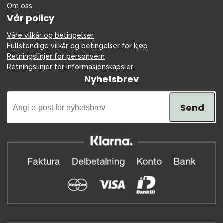
Om oss
Vår policy
Våre vilkår og betingelser
Fullstendige vilkår og betingelser for kjøp
Retningslinjer for personvern
Retningslinjer for informasjonskapsler
Nyhetsbrev
Send