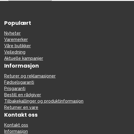
Tilbehør
Reservedeler
Populært
Kampanjer
Tips om gaver
Nyheter
Varemerker
Våre favoritter
Våre butikker
Veiledning
Varemerker
Aktuelle kampanjer
Informasjon
Returer og reklamasjoner
Fødselsgaranti
Sol og bading
Outlet
Veiledning
Prisgaranti
Bestill en rådgiver
Kontakt oss på
Butikken vår
Tilbakekallinger og produktinformasjon
Returner en vare
Kontakt oss
Kontakt oss
Informasjon