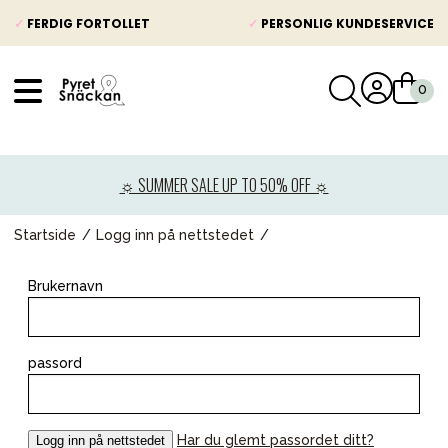
✓
FERDIG FORTOLLET
✓
PERSONLIG KUNDESERVICE
VÅRT SORTIMENT
Nyheter
☼ SUMMER SALE UP TO 50% OFF ☼
Barnevogner
Bilstol
Startside
Logg inn på nettstedet
Babypakke
Brukernavn
Barn og baby
Leker og spill
passord
Mamma & Pappa
Møbler & seng
Har du glemt passordet ditt?