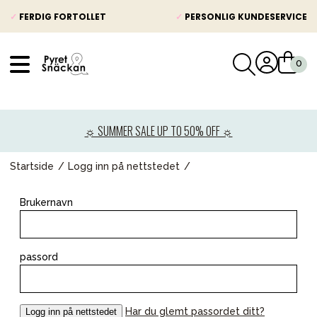
✓
FERDIG FORTOLLET
✓
PERSONLIG KUNDESERVICE
VÅRT SORTIMENT
Nyheter
☼ SUMMER SALE UP TO 50% OFF ☼
Barnevogner
Bilstol
Startside
Logg inn på nettstedet
Babypakke
Brukernavn
Barn og baby
Leker og spill
passord
Mamma & Pappa
Møbler & seng
Har du glemt passordet ditt?