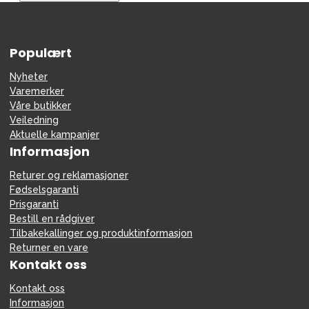
Tilbehør
Reservedeler
Populært
Kampanjer
Tips om gaver
Nyheter
Varemerker
Våre favoritter
Våre butikker
Veiledning
Varemerker
Aktuelle kampanjer
Informasjon
Returer og reklamasjoner
Fødselsgaranti
Sol og bading
Outlet
Veiledning
Prisgaranti
Bestill en rådgiver
Kontakt oss på
Butikken vår
Tilbakekallinger og produktinformasjon
Returner en vare
Kontakt oss
Kontakt oss
Informasjon