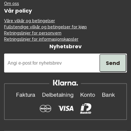
Om oss
Vår policy
Våre vilkår og betingelser
Fullstendige vilkår og betingelser for kjøp
Retningslinjer for personvern
Retningslinjer for informasjonskapsler
Nyhetsbrev
Send