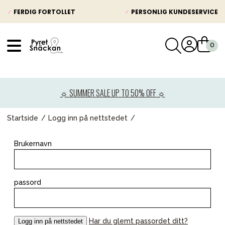
✓
FERDIG FORTOLLET
✓
PERSONLIG KUNDESERVICE
VÅRT SORTIMENT
Nyheter
☼ SUMMER SALE UP TO 50% OFF ☼
Barnevogner
Bilstol
Startside
Logg inn på nettstedet
Babypakke
Brukernavn
Barn og baby
Leker og spill
passord
Mamma & Pappa
Møbler & seng
Har du glemt passordet ditt?