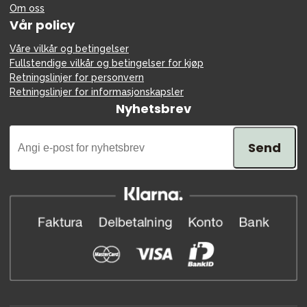
Om oss
Vår policy
Våre vilkår og betingelser
Fullstendige vilkår og betingelser for kjøp
Retningslinjer for personvern
Retningslinjer for informasjonskapsler
Nyhetsbrev
Send