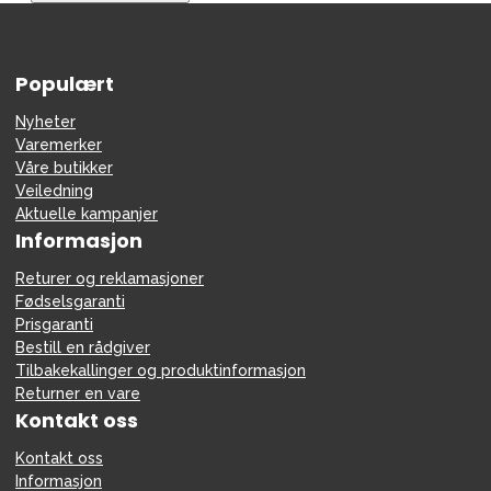
Tilbehør
Reservedeler
Populært
Kampanjer
Tips om gaver
Nyheter
Varemerker
Våre favoritter
Våre butikker
Veiledning
Varemerker
Aktuelle kampanjer
Informasjon
Returer og reklamasjoner
Fødselsgaranti
Sol og bading
Outlet
Veiledning
Prisgaranti
Bestill en rådgiver
Kontakt oss på
Butikken vår
Tilbakekallinger og produktinformasjon
Returner en vare
Kontakt oss
Kontakt oss
Informasjon